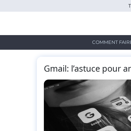
Skip
to
main
content
COMMENT FAIR
Gmail: l’astuce pour an