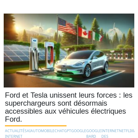
Ford et Tesla unissent leurs forces : les
superchargeurs sont désormais
accessibles aux véhicules électriques
Ford.
ACTUALITÉS
AI
AUTOMOBILE
CHATGPT
GOOGLE
GOOGLE
INTERNET
NETFLIX
W
INTERNET
BARD
DES