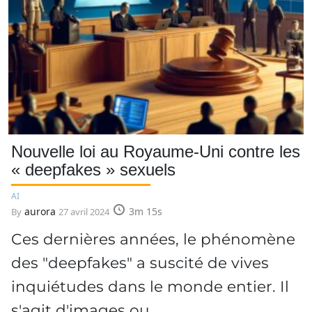
Nouvelle loi au Royaume-Uni contre les
« deepfakes » sexuels
AI
aurora
3m 15s
By
27 avril 2024
Ces dernières années, le phénomène
des "deepfakes" a suscité de vives
inquiétudes dans le monde entier. Il
s'agit d'images ou…