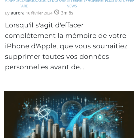
AI
APPLE
COME
GOOGLE
INSTAGRAM
INTERNET
IPHONE
NETFLIX
STARTUPPER
W
FARE
NEWS
aurora
3m 8s
By
16 février 2024
Lorsqu'il s'agit d'effacer
complètement la mémoire de votre
iPhone d'Apple, que vous souhaitiez
supprimer toutes vos données
personnelles avant de…