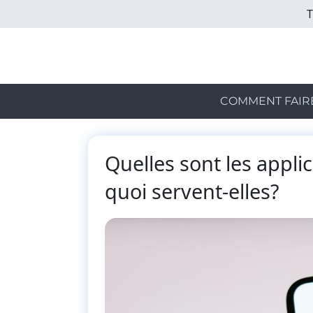
Skip
to
main
content
COMMENT FAIR
Quelles sont les appl
quoi servent-elles?