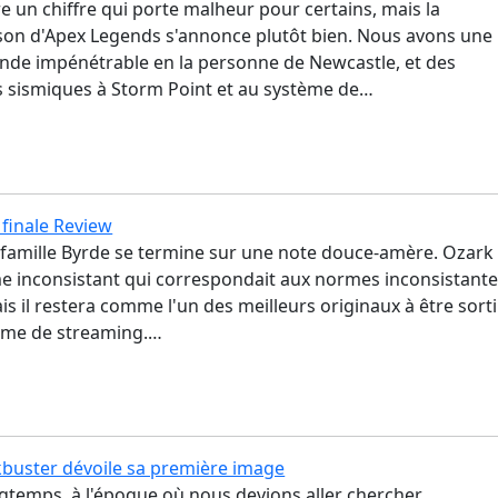
re un chiffre qui porte malheur pour certains, mais la
ison d'Apex Legends s'annonce plutôt bien. Nous avons une
ende impénétrable en la personne de Newcastle, et des
sismiques à Storm Point et au système de…
 finale Review
a famille Byrde se termine sur une note douce-amère. Ozark
me inconsistant qui correspondait aux normes inconsistant
ais il restera comme l'un des meilleurs originaux à être sorti
orme de streaming.…
ckbuster dévoile sa première image
ongtemps, à l'époque où nous devions aller chercher