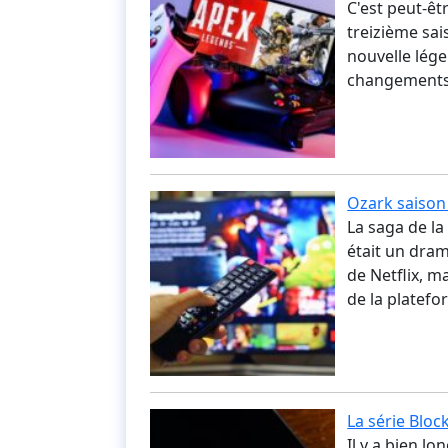
C'est peut-êt
treizième sa
nouvelle lég
changements 
Ozark saison
La saga de l
était un dra
de Netflix, m
de la platef
La série Blo
Il y a bien l