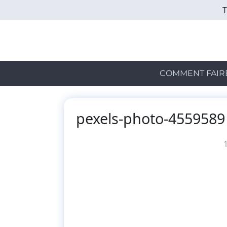
Skip
to
main
content
COMMENT FAIR
pexels-photo-4559589
1