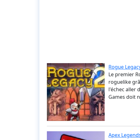
Rogue Legacy 
Le premier R
roguelike grâ
l'échec aller 
Games doit 
Apex Legends