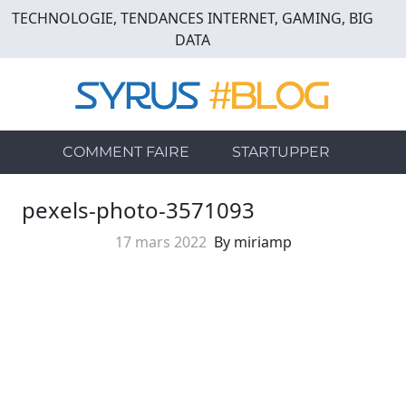
Skip
TECHNOLOGIE, TENDANCES INTERNET, GAMING, BIG
to
DATA
main
content
COMMENT FAIRE
STARTUPPER
pexels-photo-3571093
17 mars 2022
By miriamp