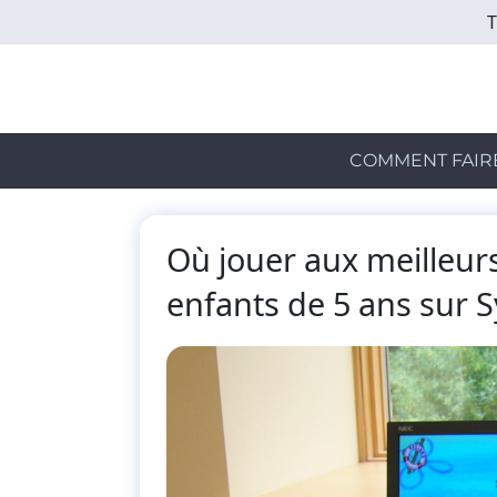
Skip
to
main
content
COMMENT FAIR
Où jouer aux meilleurs
enfants de 5 ans sur S