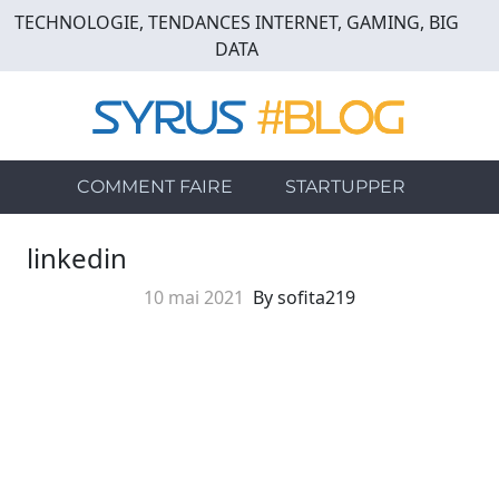
Skip
TECHNOLOGIE, TENDANCES INTERNET, GAMING, BIG
to
DATA
main
content
COMMENT FAIRE
STARTUPPER
linkedin
10 mai 2021
By sofita219