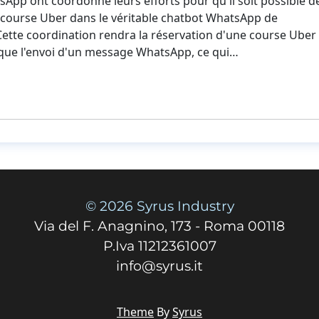
App ont coordonné leurs efforts pour qu'il soit possible d
 course Uber dans le véritable chatbot WhatsApp de
 Cette coordination rendra la réservation d'une course Uber
 que l'envoi d'un message WhatsApp, ce qui…
© 2026 Syrus Industry
Via del F. Anagnino, 173 - Roma 00118
P.Iva 11212361007
info@syrus.it
Theme
By
Syrus