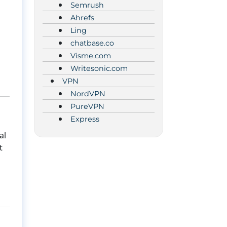
Semrush
Ahrefs
Ling
s
chatbase.co
Visme.com
Writesonic.com
VPN
NordVPN
PureVPN
Express
al
t