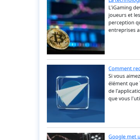
La technologi
L'iGaming dev
joueurs et le
perception qu
entreprises a
Comment rech
Si vous aime
élément que 
de l'applicat
que vous l'uti
Google met u