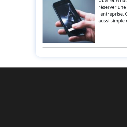
Uber et Whats
réserver une
l'entreprise.
aussi simple