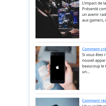
L’impact de l
Présenté com
un avenir rad
aux gamers, 
Comment crée
Si vous êtes
nouvel appare
beaucoup le t
un…
Comment rés