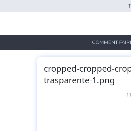
Skip
to
main
content
COMMENT FAIR
cropped-cropped-crop
trasparente-1.png
1