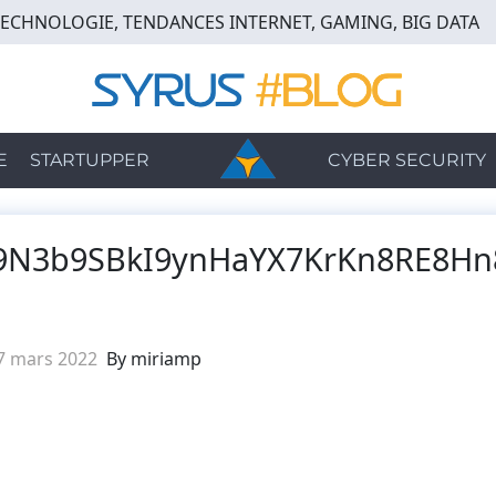
TECHNOLOGIE, TENDANCES INTERNET, GAMING, BIG DATA
E
STARTUPPER
CYBER SECURITY
f9N3b9SBkI9ynHaYX7KrKn8RE8Hn
7 mars 2022
By miriamp