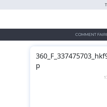
Skip
to
main
content
COMMENT FAIR
360_F_337475703_hk
p
1