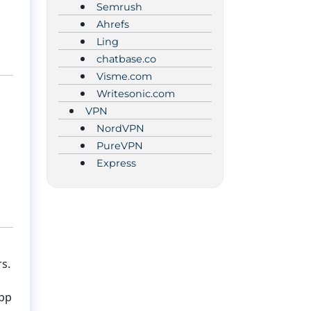
Semrush
Ahrefs
Ling
chatbase.co
Visme.com
Writesonic.com
VPN
NordVPN
PureVPN
Express
rs.
App