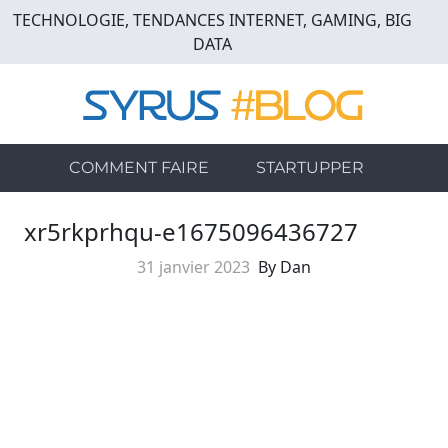
Skip
TECHNOLOGIE, TENDANCES INTERNET, GAMING, BIG
to
DATA
main
content
COMMENT FAIRE
STARTUPPER
xr5rkprhqu-e1675096436727
31 janvier 2023
By Dan