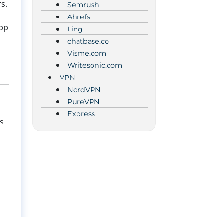
rs.
Semrush
Ahrefs
App
Ling
chatbase.co
Visme.com
Writesonic.com
VPN
NordVPN
PureVPN
Express
ls