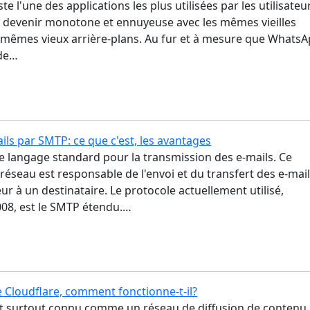
e l'une des applications les plus utilisées par les utilisateu
de devenir monotone et ennuyeuse avec les mêmes vieilles
es mêmes vieux arrière-plans. Au fur et à mesure que Whats
 de…
ails par SMTP: ce que c'est, les avantages
e langage standard pour la transmission des e-mails. Ce
réseau est responsable de l'envoi et du transfert des e-mai
ur à un destinataire. Le protocole actuellement utilisé,
008, est le SMTP étendu.…
 Cloudflare, comment fonctionne-t-il?
st surtout connu comme un réseau de diffusion de contenu