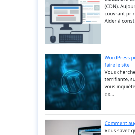
(CDN). Aujour
couvrant prin
Aider à cons
WordPress po
faire le site
Vous cherchez
terrifiante, 
vous inquiéte
de…
Comment augm
Vous savez q