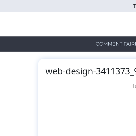
Skip
to
main
content
COMMENT FAIR
web-design-3411373_
1