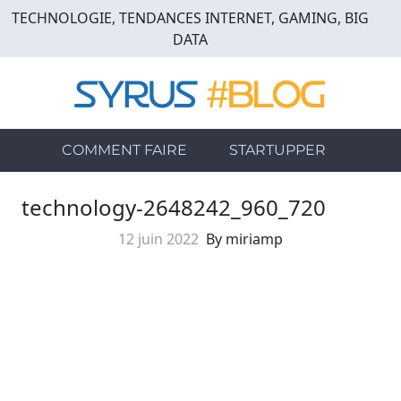
Skip
TECHNOLOGIE, TENDANCES INTERNET, GAMING, BIG
to
DATA
main
content
COMMENT FAIRE
STARTUPPER
technology-2648242_960_720
12 juin 2022
By miriamp