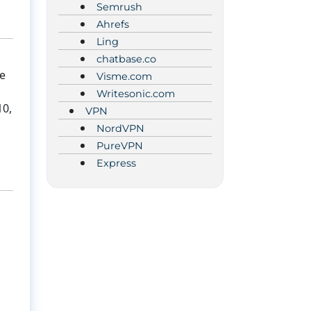
Semrush
Ahrefs
Ling
chatbase.co
le
Visme.com
Writesonic.com
10,
VPN
NordVPN
PureVPN
Express
n