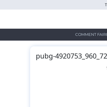
Skip
to
main
content
COMMENT FAIR
pubg-4920753_960_7