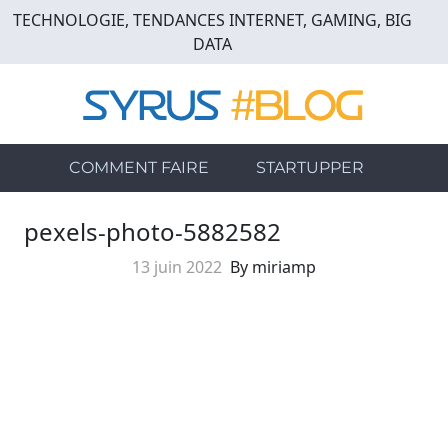
Skip
TECHNOLOGIE, TENDANCES INTERNET, GAMING, BIG
to
DATA
main
content
COMMENT FAIRE
STARTUPPER
pexels-photo-5882582
13 juin 2022
By miriamp