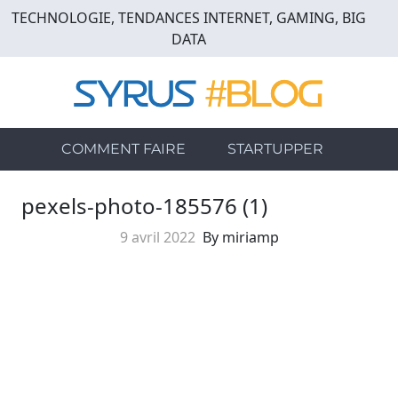
Skip
TECHNOLOGIE, TENDANCES INTERNET, GAMING, BIG
to
DATA
main
content
COMMENT FAIRE
STARTUPPER
pexels-photo-185576 (1)
9 avril 2022
By miriamp