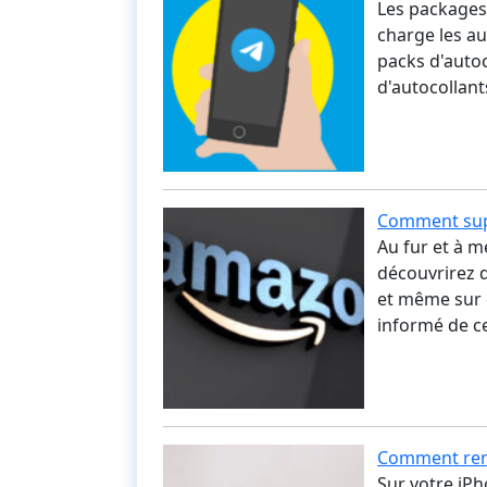
Les packages 
charge les au
packs d'autoc
d'autocollan
Comment sup
Au fur et à 
découvrirez q
et même sur d
informé de c
Comment ren
Sur votre iP