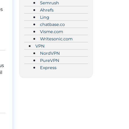
Semrush
es
Ahrefs
s
Ling
chatbase.co
Visme.com
Writesonic.com
VPN
NordVPN
PureVPN
us
Express
il