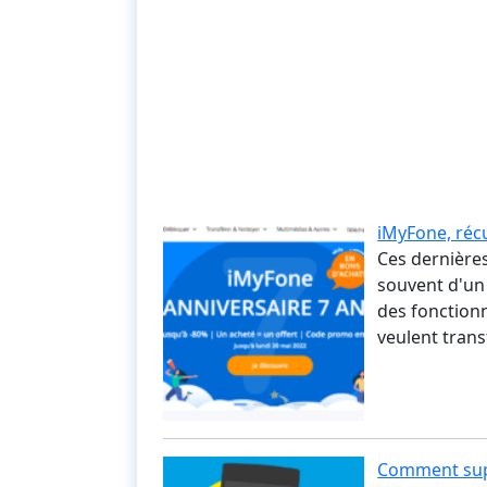
iMyFone, réc
Ces dernières
souvent d'un
des fonctionn
veulent trans
Comment supp