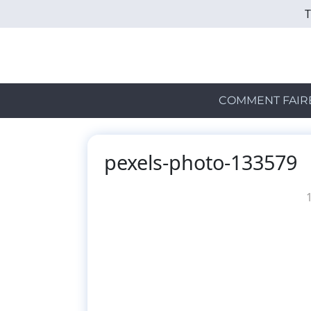
Skip
to
main
content
COMMENT FAIR
pexels-photo-133579