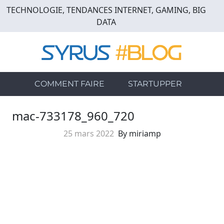
Skip
TECHNOLOGIE, TENDANCES INTERNET, GAMING, BIG
to
DATA
main
content
COMMENT FAIRE
STARTUPPER
mac-733178_960_720
25 mars 2022
By miriamp