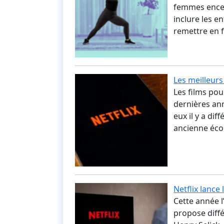
femmes encei
inclure les e
remettre en 
Les meilleurs
Les films po
dernières ann
eux il y a di
ancienne écol
Netflix lanc
Cette année l
propose diffé