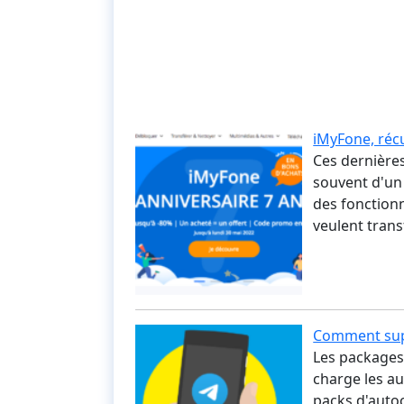
iMyFone, réc
Ces dernières
souvent d'un
des fonctionn
veulent trans
Comment supp
Les packages 
charge les au
packs d'autoc