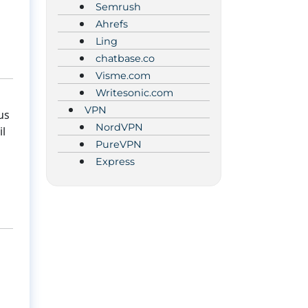
Semrush
Ahrefs
Ling
chatbase.co
Visme.com
Writesonic.com
VPN
us
NordVPN
il
PureVPN
Express