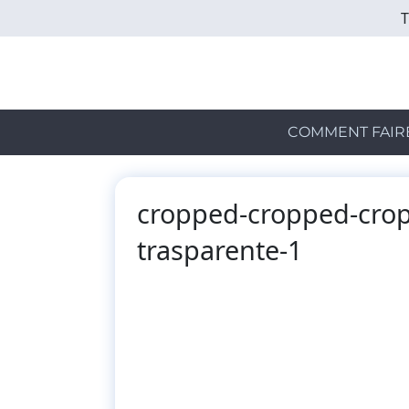
Skip
to
main
content
COMMENT FAIR
cropped-cropped-crop
trasparente-1