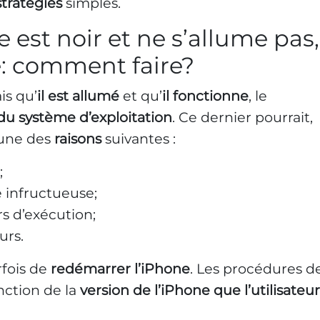
stratégies
simples.
e est noir et ne s’allume pas,
e: comment faire?
is qu’
il est allumé
et qu’
il fonctionne
, le
 du système d’exploitation
. Ce dernier pourrait,
l’une des
raisons
suivantes :
;
 infructueuse;
rs d’exécution;
urs.
arfois de
redémarrer l’iPhone
. Les procédures d
ction de la
version de l’iPhone que l’utilisateur