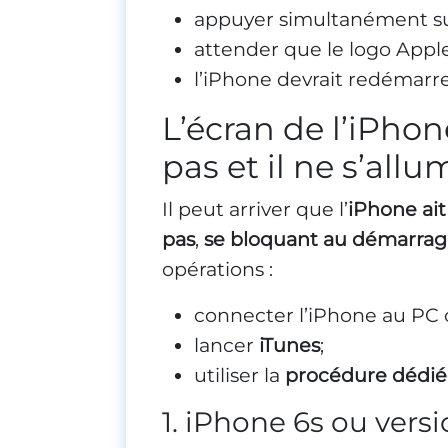
appuyer simultanément s
attender que le logo Apple
l’iPhone devrait redémarrer
L’écran de l’iPhon
pas et il ne s’all
Il peut arriver que l’
iPhone ait
pas
,
se bloquant au démarra
opérations :
connecter l’iPhone au PC 
lancer
iTunes
;
utiliser la
procédure dédié
1. iPhone 6s ou versi