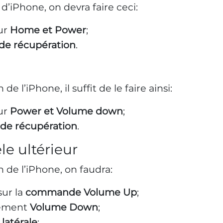
d’iPhone, on devra faire ceci:
ur
Home et Power
;
de récupération
.
de l’iPhone, il suffit de le faire ainsi:
ur
Power et Volume down
;
 de récupération
.
e ultérieur
n de l’iPhone, on faudra:
ur la
commande Volume Up
;
dement
Volume Down
;
atérale
;