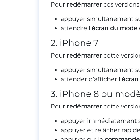
Pour
redémarrer
ces versions 
appuyer simultanément s
attendre l’
écran du mode 
2. iPhone 7
Pour
redémarrer
cette version 
appuyer simultanément s
attender d’afficher l’
écran
3. iPhone 8 ou modèl
Pour
redémarrer
cette versio
appuyer immédiatement s
appuyer et relâcher rapi
appuyer sur la
commande l