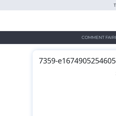
Skip
to
main
content
COMMENT FAIR
7359-e1674905254605