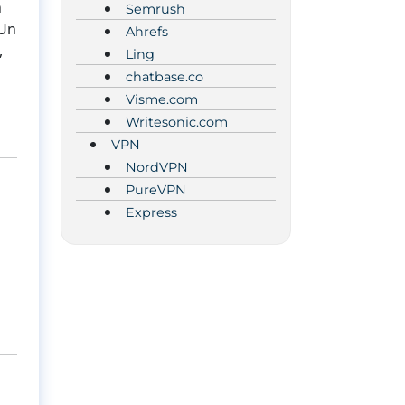
n
Semrush
 Un
Ahrefs
,
Ling
chatbase.co
Visme.com
Writesonic.com
VPN
NordVPN
PureVPN
e
Express