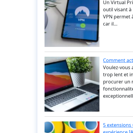
Un Virtual Pr
outil visant 
VPN permet à 
car il…
Comment acti
Voulez-vous 
trop lent et 
procurer un 
fonctionnali
exceptionnel
5 extensions
expérience I