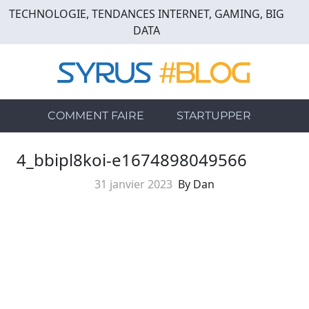
Skip
TECHNOLOGIE, TENDANCES INTERNET, GAMING, BIG
to
DATA
main
content
COMMENT FAIRE
STARTUPPER
4_bbipl8koi-e1674898049566
31 janvier 2023
By Dan