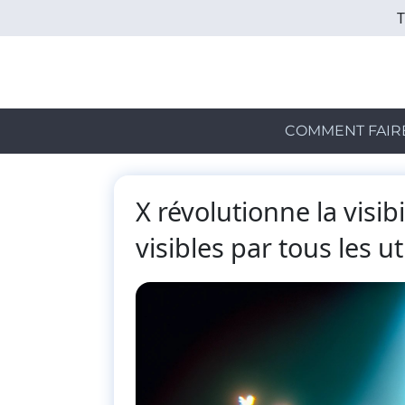
Skip
to
main
content
COMMENT FAIR
X révolutionne la visi
visibles par tous les ut