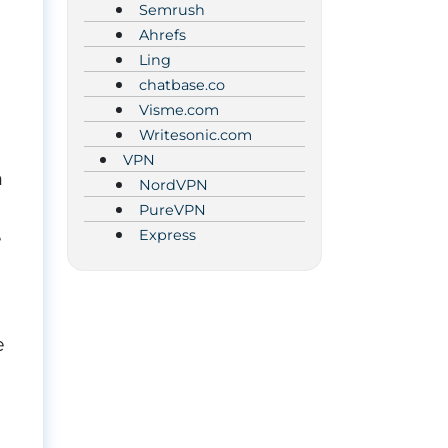
Semrush
Ahrefs
Ling
chatbase.co
Visme.com
Writesonic.com
VPN
n
NordVPN
PureVPN
Express
e
e