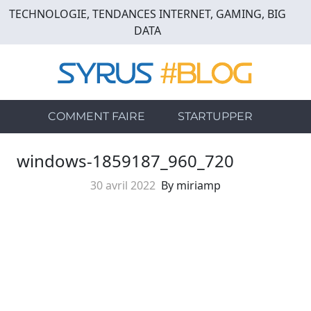
Skip
TECHNOLOGIE, TENDANCES INTERNET, GAMING, BIG
to
DATA
main
content
COMMENT FAIRE
STARTUPPER
windows-1859187_960_720
30 avril 2022
By miriamp