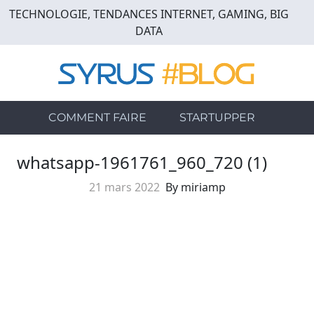
Skip
TECHNOLOGIE, TENDANCES INTERNET, GAMING, BIG
to
DATA
main
content
COMMENT FAIRE
STARTUPPER
whatsapp-1961761_960_720 (1)
21 mars 2022
By miriamp