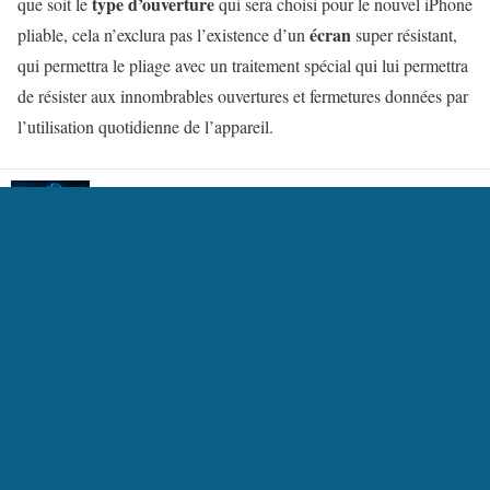
type d’ouverture
que soit le
qui sera choisi pour le nouvel iPhone
écran
pliable, cela n’exclura pas l’existence d’un
super résistant,
qui permettra le pliage avec un traitement spécial qui lui permettra
de résister aux innombrables ouvertures et fermetures données par
l’utilisation quotidienne de l’appareil.
Comment l’intelligence artificielle change-t-elle
les paris sportifs ?
Comment mettre un contact sur iPhone Home
WhatsApp ne reçoit que lorsque je l'ouvre sur
l'iPhone