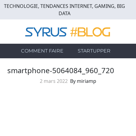
Skip
TECHNOLOGIE, TENDANCES INTERNET, GAMING, BIG
to
DATA
main
content
COMMENT FAIRE
STARTUPPER
smartphone-5064084_960_720
2 mars 2022
By miriamp