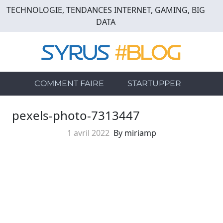
Skip
TECHNOLOGIE, TENDANCES INTERNET, GAMING, BIG
to
DATA
main
content
COMMENT FAIRE
STARTUPPER
pexels-photo-7313447
1 avril 2022
By miriamp