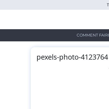
Skip
to
main
content
COMMENT FAIR
pexels-photo-4123764