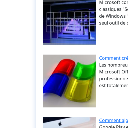
Microsoft com
classiques "S
de Windows 1
seul outil de
Comment cré
Les nombreus
Microsoft Of
professionnel
est totalemen
Comment ajou
Google Play e