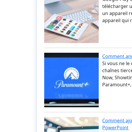
télécharger un
un appareil r
appareil qui 
Comment ann
Si vous ne l
chaînes tier
Now, Showtim
Paramount+, 
Comment ajou
PowerPoint