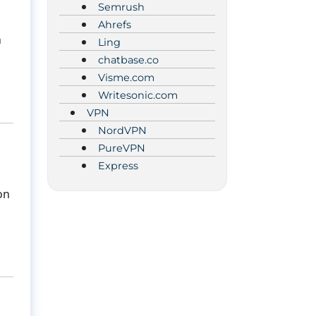
Semrush
n
Ahrefs
n
Ling
chatbase.co
Visme.com
Writesonic.com
VPN
NordVPN
PureVPN
Express
on