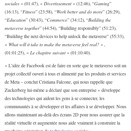
sociales
» (01:47), «
Divertissement
» (12:46), “
Gaming
”
(16:13), “
Fitness
” (23:58), “
Work better and do more
” (26:29),
“
Education
” (30:43), “
Commerce
” (34:12), “
Building the
metaverse together
” (44:54), “Building responsibly” (51:23),
“Building the next devices to help unlock the metaverse” (55:33),
«
What will it take to make the metaverse feel real? »
,
(01:01:25), «
Le chapitre suivant
» (01:10:40).
« L’idée de Facebook est de faire en sorte que le metaverso soit un
projet collectif ouvert à tous et alimenté par les produits et services
de Meta – conclut Cristiana Falcone, qui nous rappelle que
Zuckerberg lui-même a déclaré que son entreprise « développe
des technologies qui aident les gens à se connecter, les
communautés à se développer et les affaires à se développer. Nous
allons maintenant au-delà des écrans 2D pour nous assurer que la
réalité virtuelle et augmentée nous aide vraiment à construire la
prochaine génération de
technologies
sociales ».