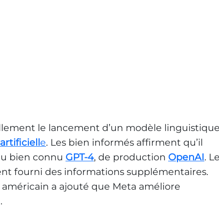
llement le lancement d’un modèle linguistiqu
rtificiell
e
. Les bien informés affirment qu’il
du bien connu
GPT-4
, de production
OpenAI
. L
ent fourni des informations supplémentaires.
al américain a ajouté que Meta améliore
.