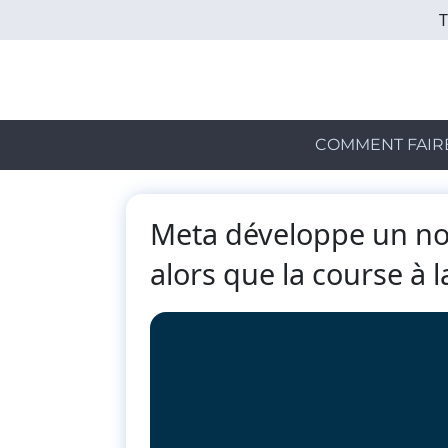
Skip
to
main
content
COMMENT FAIR
Meta développe un no
alors que la course à l