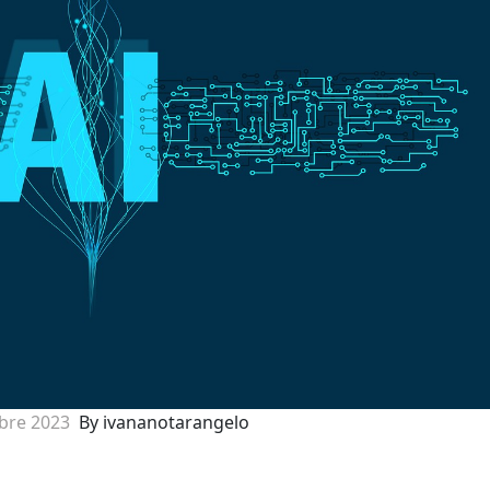
bre 2023
By ivananotarangelo