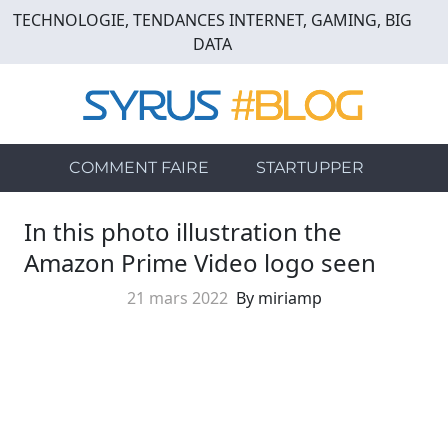
Skip
TECHNOLOGIE, TENDANCES INTERNET, GAMING, BIG
to
DATA
main
content
COMMENT FAIRE
STARTUPPER
In this photo illustration the
Amazon Prime Video logo seen
21 mars 2022
By miriamp