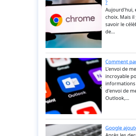
?
Aujourd'hui,
choix. Mais i
savoir le cé
de…
Comment part
L'envoi de m
incroyable p
informations 
d'envoi de me
Outlook,…
Google ajout
Après les der