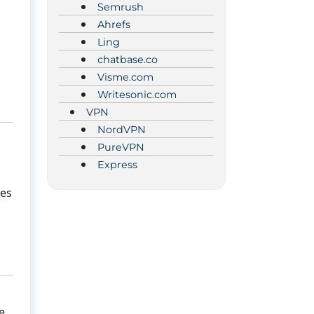
Semrush
Ahrefs
Ling
chatbase.co
Visme.com
Writesonic.com
VPN
NordVPN
PureVPN
Express
des
e,