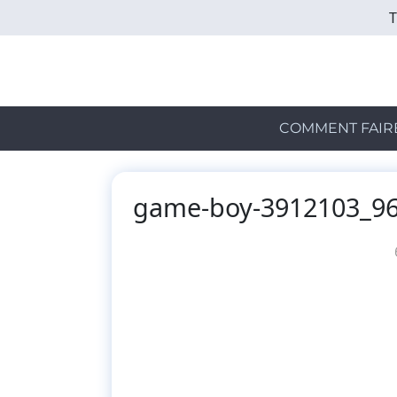
Skip
to
main
content
COMMENT FAIR
game-boy-3912103_9