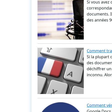
Si vous avez 
correspondan
documents. Il
des années 9
Comment trad
Si la plupart
des documents
déchiffrer u
inconnu. Alo
Comment vér
Google Docs 