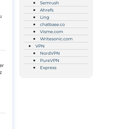
Semrush
Ahrefs
u
Ling
chatbase.co
Visme.com
Writesonic.com
VPN
NordVPN
PureVPN
er
Express
z