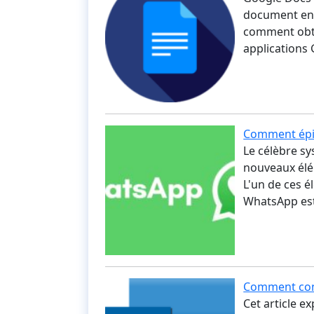
document ent
comment obte
applications
Comment épi
Le célèbre s
nouveaux élé
L'un de ces é
WhatsApp est
Comment con
Cet article 