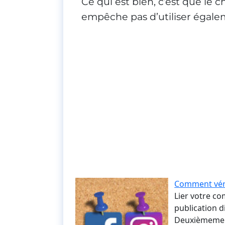
Ce qui est bien, c’est que le 
empêche pas d’utiliser égalem
Comment véri
Lier votre c
publication 
Deuxièmement