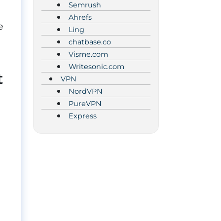
Semrush
Ahrefs
e
Ling
chatbase.co
Visme.com
Writesonic.com
t
VPN
NordVPN
PureVPN
d
Express
à