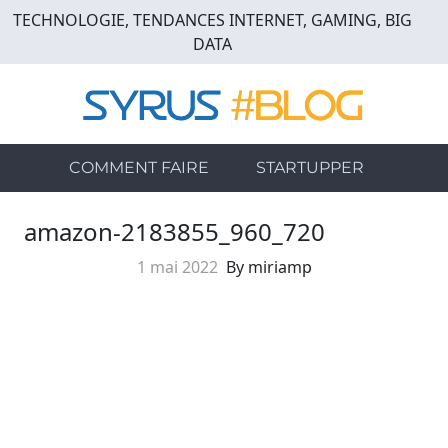
Skip
TECHNOLOGIE, TENDANCES INTERNET, GAMING, BIG
to
DATA
main
content
COMMENT FAIRE
STARTUPPER
amazon-2183855_960_720
1 mai 2022
By miriamp