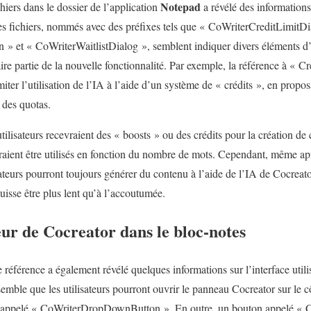
Notepad
hiers dans le dossier de l’application
a révélé des informations 
es fichiers, nommés avec des préfixes tels que « CoWriterCreditLimitDi
et « CoWriterWaitlistDialog », semblent indiquer divers éléments d’int
ire partie de la nouvelle fonctionnalité. Par exemple, la référence à « 
miter l’utilisation de l’IA à l’aide d’un système de « crédits », en prop
 des quotas.
ilisateurs recevraient des « boosts » ou des crédits pour la création de 
raient être utilisés en fonction du nombre de mots. Cependant, même aprè
isateurs pourront toujours générer du contenu à l’aide de l’IA de Cocreat
uisse être plus lent qu’à l’accoutumée.
teur de Cocreator dans le bloc-notes
 référence a également révélé quelques informations sur l’interface util
semble que les utilisateurs pourront ouvrir le panneau Cocreator sur le cô
t appelé « CoWriterDropDownButton ». En outre, un bouton appelé « C