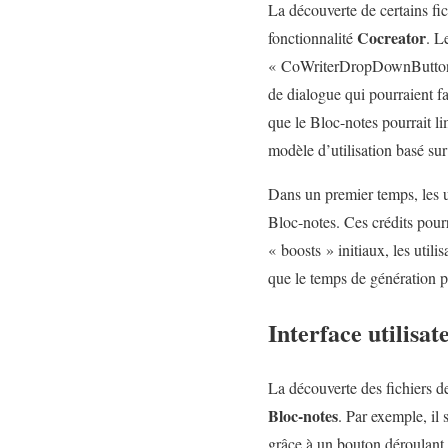
La découverte de certains fic
Cocreator
fonctionnalité
. L
« CoWriterDropDownButton » 
de dialogue qui pourraient fa
que le Bloc-notes pourrait li
modèle d’utilisation basé sur
Dans un premier temps, les ut
Bloc-notes. Ces crédits pour
« boosts » initiaux, les util
que le temps de génération p
Interface utilisa
La découverte des fichiers de
Bloc-notes
. Par exemple, il 
grâce à un bouton déroulan