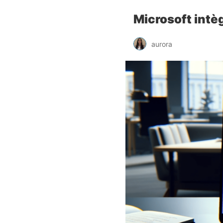
Microsoft intè
aurora