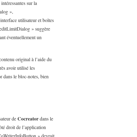
intéressantes sur la
alog »,
erface utilisateur et boîtes
CreditLimitDialog » suggère
osant éventuellement un
contenu original à l’aide du
s avoir utilisé les
or dans le bloc-notes, bien
Cocreator
isateur de
dans le
té droit de l’application
oWriterInfoButton » devrait