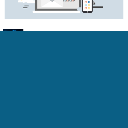
Comment l’intelligence artificielle change-t-elle
les paris sportifs ?
Comment mettre un contact sur iPhone Home
WhatsApp ne reçoit que lorsque je l'ouvre sur
l'iPhone
Création d'un fond de parchemin pour Word